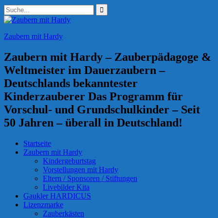
Zum
Suchen
Inhalt
nach:
springen
Zaubern mit Hardy
Zaubern mit Hardy – Zauberpädagoge &
Weltmeister im Dauerzaubern –
Deutschlands bekanntester
Kinderzauberer Das Programm für
Vorschul- und Grundschulkinder – Seit
50 Jahren – überall in Deutschland!
Startseite
Zaubern mit Hardy
Kindergeburtstag
Vorstellungen mit Hardy
Eltern / Sponsoren / Stiftungen
Livebilder Kita
Gaukler HARDICUS
Lizenzmarke
Zauberkästen