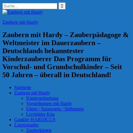
Zum
Suchen
Inhalt
nach:
springen
Zaubern mit Hardy
Zaubern mit Hardy – Zauberpädagoge &
Weltmeister im Dauerzaubern –
Deutschlands bekanntester
Kinderzauberer Das Programm für
Vorschul- und Grundschulkinder – Seit
50 Jahren – überall in Deutschland!
Startseite
Zaubern mit Hardy
Kindergeburtstag
Vorstellungen mit Hardy
Eltern / Sponsoren / Stiftungen
Livebilder Kita
Gaukler HARDICUS
Lizenzmarke
Zauberkästen