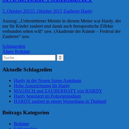
5. Oktober 2015
5. Oktober 2015
Zauberer Hardy
Auszug: „Unbestrittener Meister in diesem Metier war Hardy, der
nur für Kinder zaubert und damit auch therapeutische Effekte
verbunden sehen will“ usw. (Akademie der Künste – Festival der
Zauberer“ usw.
Schlagzeilen
Beitragsnavigation
Ältere Beiträge
Suchen
nach:
Aktuelle Schlagzeilen
Hardy in der Neuen Szene Augsburg
Hohe Auszeichnung für Hardy
MAGISCH und ZAUBERHAFT von HARDY
Hardy begeistert im Polizeipräsidium
HARDY zaubert in einem Waisenhaus in Thailand
Beitrags Kategorien
Beiträge
Schlagzeilen