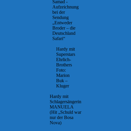
Samad -
Aufzeichnung
bei der
Sendung
„Entweder
Broder – die
Deutschland
Safari“
Hardy mit
Superstars
Ehrlich-
Brothers
Foto:
Marion
Buk –
Kluger
Hardy mit
Schlagersängerin
MANUELA
(Hit „Schuld war
nur der Bosa
Nova)