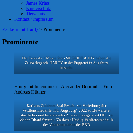
James Krüss
Kinderschutz
Tierschutz
Kontakt / Impressum
Zaubern mit Hardy
>
Prominente
Prominente
Die Comedy + Magic Stars SIEGRIED & JOY haben die
Zauberlegende HARDY in der Fuggerei in Augsburg
besucht
Hardy mit Innenminister Alexander Dobrindt – Foto:
Andreas Hüttner
Rathaus Goldener Saal Festakt zur Verleihung der
Verdienstmedaille „Für Augsburg“ 2022 sowie weiterer
staatlicher und kommunaler Auszeichnungen mit OB Eva
Weber Erhard Smutny (Zauberer Hardy), Verdienstmedaille
des Verdienstordens der BRD