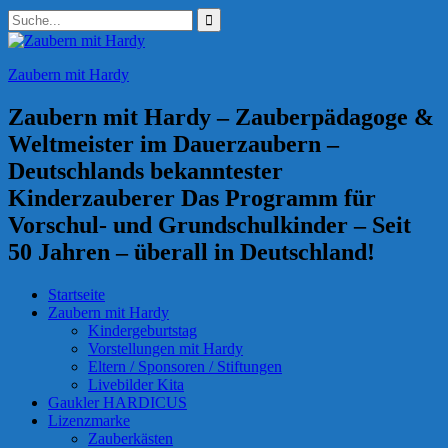
Zum
Suchen
Inhalt
nach:
springen
Zaubern mit Hardy
Zaubern mit Hardy – Zauberpädagoge &
Weltmeister im Dauerzaubern –
Deutschlands bekanntester
Kinderzauberer Das Programm für
Vorschul- und Grundschulkinder – Seit
50 Jahren – überall in Deutschland!
Startseite
Zaubern mit Hardy
Kindergeburtstag
Vorstellungen mit Hardy
Eltern / Sponsoren / Stiftungen
Livebilder Kita
Gaukler HARDICUS
Lizenzmarke
Zauberkästen