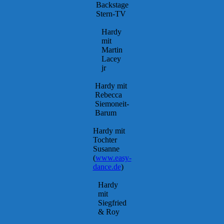
Backstage
Stern-TV
Hardy
mit
Martin
Lacey
jr
Hardy mit
Rebecca
Siemoneit-
Barum
Hardy mit
Tochter
Susanne
(
www.easy-
dance.de
)
Hardy
mit
Siegfried
& Roy