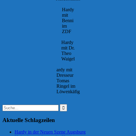
Hardy
mit
Benni
im
ZDF
Hardy
mit Dr.
Theo
Waigel
ardy mit
Dresseur
Tomas
Ringel im
Löwenkäfig
Suchen
nach:
Aktuelle Schlagzeilen
Hardy in der Neuen Szene Augsburg