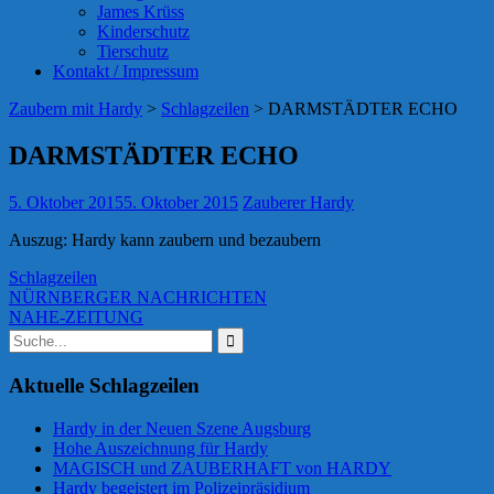
James Krüss
Kinderschutz
Tierschutz
Kontakt / Impressum
Zaubern mit Hardy
>
Schlagzeilen
>
DARMSTÄDTER ECHO
DARMSTÄDTER ECHO
5. Oktober 2015
5. Oktober 2015
Zauberer Hardy
Auszug: Hardy kann zaubern und bezaubern
Schlagzeilen
Beitragsnavigation
NÜRNBERGER NACHRICHTEN
NAHE-ZEITUNG
Suchen
nach:
Aktuelle Schlagzeilen
Hardy in der Neuen Szene Augsburg
Hohe Auszeichnung für Hardy
MAGISCH und ZAUBERHAFT von HARDY
Hardy begeistert im Polizeipräsidium